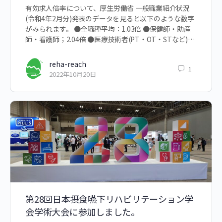
有効求人倍率について、厚生労働省 一般職業紹介状況
(令和4年2月分)発表のデータを見ると以下のような数字
がみられます。 ●全職種平均：1.03倍 ●保健師・助産
師・看護師；2.04倍 ●医療技術者(PT・OT・STなど)…
reha-reach
1
2022年10月20日
第28回日本摂食嚥下リハビリテーション学
会学術大会に参加しました。