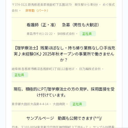
〒374-0121 群馬県邑楽郡板倉町下五箇1879 柳生駅から車6分
めぐ株式
非常勤（パート）
会社
看護師（正・准） 急募（男性も大歓迎）
正社員
青森市千刈1-21-22
SMB株式会社
【理学療法士】残業ほぼなし・持ち帰り業務なし◎手当充
実♪未経験OK♪2025年秋オープンの事業所で働きません
か？
岐阜県 各務原市鵜沼各務原町1丁目112番地1F
日乃輪株式会社
正社員
現在、積極的にPT/理学療法士の方の見学、採用面接を受
け付けています。
正社員
東京都大田区大森東4-4-14
大田病院
サンプルページ 動画も公開できます(^^)/
日本、〒101-0054 東京都千代田区神田錦町３丁目６−７
サンプル訪問看