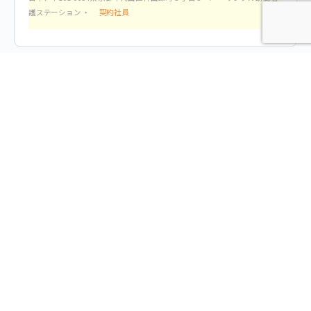
契約社員
護ステーション
嚥下訓練機 GOQNRAKU
最近の求人
パーソナルトレーニングジムでトレーナーのお仕事です。