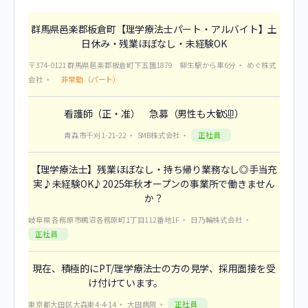
群馬県邑楽郡板倉町【理学療法士パート・アルバイト】土
日休み・残業ほぼなし・未経験OK
〒374-0121 群馬県邑楽郡板倉町下五箇1879 柳生駅から車6分
めぐ株式
非常勤（パート）
会社
看護師（正・准） 急募（男性も大歓迎）
正社員
青森市千刈1-21-22
SMB株式会社
【理学療法士】残業ほぼなし・持ち帰り業務なし◎手当充
実♪未経験OK♪2025年秋オープンの事業所で働きません
か？
岐阜県 各務原市鵜沼各務原町1丁目112番地1F
日乃輪株式会社
正社員
現在、積極的にPT/理学療法士の方の見学、採用面接を受
け付けています。
正社員
東京都大田区大森東4-4-14
大田病院