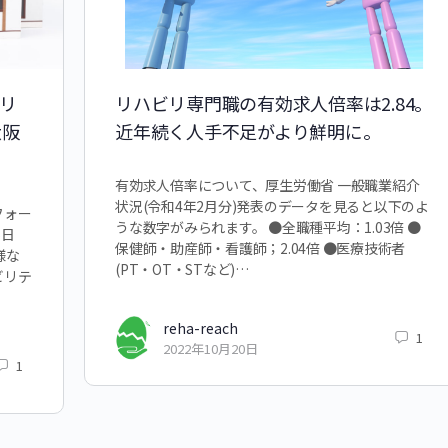
リ
リハビリ専門職の有効求人倍率は2.84。
大阪
近年続く人手不足がより鮮明に。
有効求人倍率について、厚生労働省 一般職業紹介
状況(令和4年2月分)発表のデータを見ると以下のよ
フォー
うな数字がみられます。 ●全職種平均：1.03倍 ●
6日
保健師・助産師・看護師；2.04倍 ●医療技術者
様な
(PT・OT・STなど)…
ビリテ
reha-reach
1
2022年10月20日
1