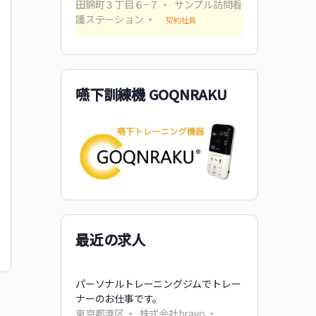
田錦町３丁目６−７
サンプル訪問看
護ステーション
契約社員
東京都 マスク着用の有無、今後も継
続「７割」＝コロナ対策で住民アンケ
嚥下訓練機 GOQNRAKU
ート
東京都は3月16日、感染対策などに関する都民アン
ケートの結果を公表した。新型コロナウイルスの感
染症法上の分類が「５類」に移行する５月８日以降
も「マスクを着用するか」の問いに、７割超が
「YES」と答えた。 アンケートは２月…
最近の求人
reha-reach
1
2023年3月17日
パーソナルトレーニングジムでトレー
ナーのお仕事です。
東京都港区
株式会社bravo