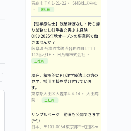
青森市千刈1-21-22
SMB株式会社
正社員
【理学療法士】残業ほぼなし・持ち帰
り業務なし◎手当充実♪未経験
OK♪2025年秋オープンの事業所で働
きませんか？
岐阜県 各務原市鵜沼各務原町1丁目
112番地1F
日乃輪株式会社
正社員
現在、積極的にPT/理学療法士の方の
見学、採用面接を受け付けていま
す。
東京都大田区大森東4-4-14
大田病
院
正社員
サンプルページ 動画も公開できます
(^^)/
日本、〒101-0054 東京都千代田区神