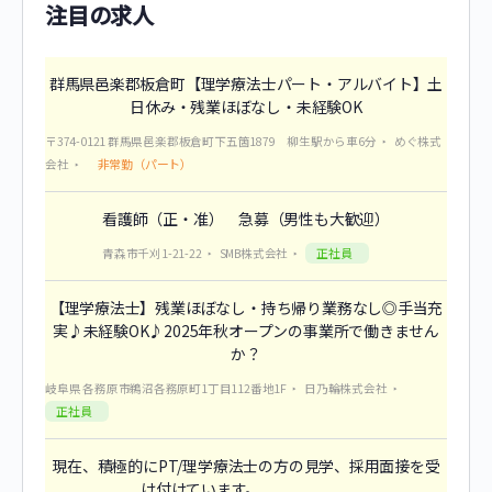
注目の求人
群馬県邑楽郡板倉町【理学療法士パート・アルバイト】土
日休み・残業ほぼなし・未経験OK
〒374-0121 群馬県邑楽郡板倉町下五箇1879 柳生駅から車6分
めぐ株式
非常勤（パート）
会社
看護師（正・准） 急募（男性も大歓迎）
正社員
青森市千刈1-21-22
SMB株式会社
【理学療法士】残業ほぼなし・持ち帰り業務なし◎手当充
実♪未経験OK♪2025年秋オープンの事業所で働きません
か？
岐阜県 各務原市鵜沼各務原町1丁目112番地1F
日乃輪株式会社
正社員
現在、積極的にPT/理学療法士の方の見学、採用面接を受
け付けています。