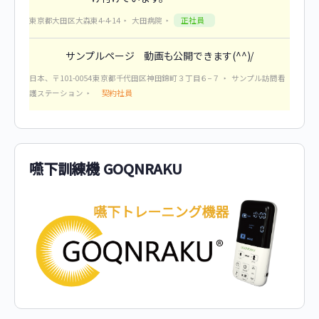
正社員
東京都大田区大森東4-4-14
大田病院
サンプルページ 動画も公開できます(^^)/
日本、〒101-0054 東京都千代田区神田錦町３丁目６−７
サンプル訪問看
契約社員
護ステーション
嚥下訓練機 GOQNRAKU